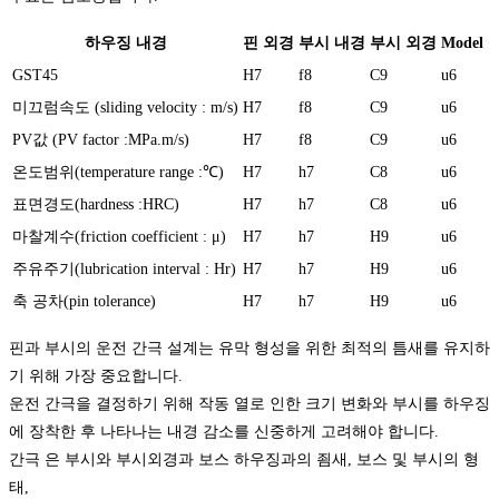
하우징 내경
핀 외경
부시 내경
부시 외경
Model
GST45
H7
f8
C9
u6
미끄럼속도 (sliding velocity : m/s)
H7
f8
C9
u6
PV값 (PV factor :MPa.m/s)
H7
f8
C9
u6
온도범위(temperature range :℃)
H7
h7
C8
u6
표면경도(hardness :HRC)
H7
h7
C8
u6
마찰계수(friction coefficient : μ)
H7
h7
H9
u6
주유주기(lubrication interval : Hr)
H7
h7
H9
u6
축 공차(pin tolerance)
H7
h7
H9
u6
핀과 부시의 운전 간극 설계는 유막 형성을 위한 최적의 틈새를 유지하
기 위해 가장 중요합니다.
운전 간극을 결정하기 위해 작동 열로 인한 크기 변화와 부시를 하우징
에 장착한 후 나타나는 내경 감소를 신중하게 고려해야 합니다.
간극 은 부시와 부시외경과 보스 하우징과의 죔새, 보스 및 부시의 형
태,