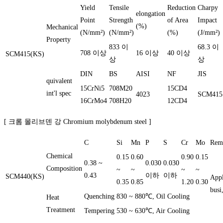
Yield
Tensile
Reduction
Charpy
elongation
Point
Strength
of Area
Impact
(%)
Mechanical
(N/mm²)
(N/mm²)
(%)
(J/mm²)
Property
833 이
68.3 이
708 이상
16 이상
40 이상
SCM415(KS)
상
상
DIN
BS
AISI
NF
JIS
quivalent
15CrNi5
708M20
15CD4
int'l spec
4023
SCM415
16CrMo4
708H20
12CD4
[ 크롬 몰리브덴 강 Chromium molybdenum steel ]
C
Si
Mn
P
S
Cr
Mo
Rem
Chemical
0.15
0.60
0.90
0.15
0.38 ~
0.030
0.030
Composition
~
~
~
~
0.43
이하
이하
SCM440(KS)
Appl
0.35
0.85
1.20
0.30
busi
Quenching
830 ~ 880℃, Oil Cooling
Heat
Treatment
Tempering
530 ~ 630℃, Air Cooling