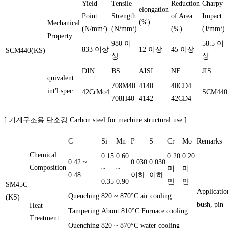
Yield
Tensile
Reduction
Charpy
elongation
Point
Strength
of Area
Impact
(%)
Mechanical
(N/mm²)
(N/mm²)
(%)
(J/mm²)
Property
980 이
58.5 이
833 이상
12 이상
45 이상
SCM440(KS)
상
상
DIN
BS
AISI
NF
JIS
quivalent
708M40
4140
40CD4
int'l spec
42CrMo4
SCM440
708H40
4142
42CD4
[ 기계구조용 탄소강 Carbon steel for machine structural use ]
C
Si
Mn
P
S
Cr
Mo
Remarks
Chemical
0.15
0.60
0.20
0.20
0.42 ~
0.030
0.030
Composition
~
~
미
미
0.48
이하
이하
0.35
0.90
만
만
SM45C
Applicatio
Quenching
820 ~ 870°C air cooling
(KS)
bush, pin
Heat
Tampering
About 810°C Furnace cooling
Treatment
Quenching
820 ~ 870°C water cooling