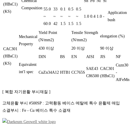
Chemical
Sn
Pb
Ni
Si
(HBsC1)
Composition
55.0
33
0.1
0.5
0.5
(KS)
Application
~
~
~
~
~
1.0
0.4
1.0
-
bush
60.0
42
1.5
1.5
1.5
Yield Point
Tensile Strength
elongation (%)
Mechanical
(N/mm2)
(N/mm2)
Property
430 이상
20 이상
90 이상
CAC301
(HBsC1)
DIN
BS
EN
AISI
JIS
NF
(KS)
Equivalent
Cuzn30
SAE43
CAC301
int'l spec
CuZn34A12
HTB1
CC765S
-
C86500
(HBsC1)
AlFeMn
[ 복합 자기윤활 부시재질 ]
고체윤활 부시 #500SP : 고력황동 베이스 메탈에 특수 윤활제 매입
소결부시 : Fe - Cu 베이스 특수 소결재