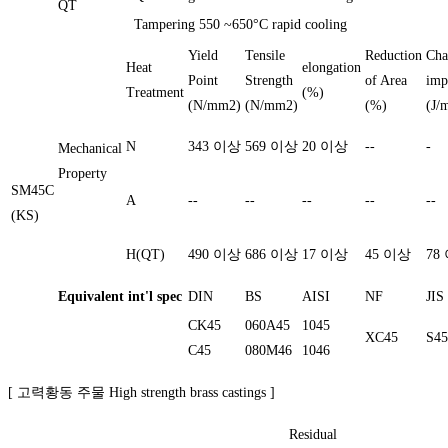
QT
Tampering
550 ~650°C rapid cooling
Yield
Tensile
Reduction
Cha
Heat
elongation
Point
Strength
of Area
imp
Treatment
(%)
(N/mm2)
(N/mm2)
(%)
(J/
N
343 이상
569 이상
20 이상
--
-
Mechanical
Property
SM45C
A
--
--
--
--
--
(KS)
H(QT)
490 이상
686 이상
17 이상
45 이상
78
Equivalent int'l spec
DIN
BS
AISI
NF
JIS
CK45
060A45
1045
XC45
S4
C45
080M46
1046
[ 고력황동 주물 High strength brass castings ]
Residual