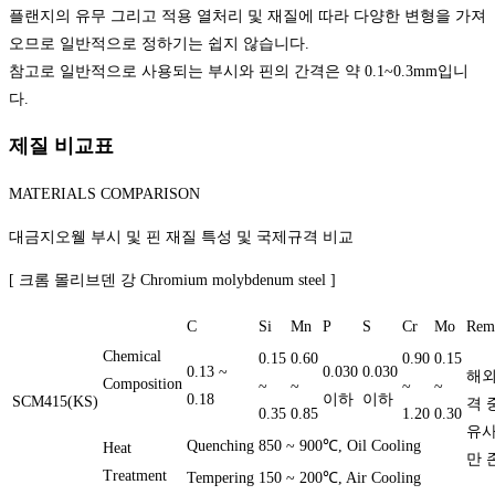
플랜지의 유무 그리고 적용 열처리 및 재질에 따라 다양한 변형을 가져
오므로 일반적으로 정하기는 쉽지 않습니다.
참고로 일반적으로 사용되는 부시와 핀의 간격은 약 0.1~0.3mm입니
다.
제질 비교표
MATERIALS COMPARISON
대금지오웰 부시 및 핀 재질 특성 및 국제규격 비교
[ 크롬 몰리브덴 강 Chromium molybdenum steel ]
C
Si
Mn
P
S
Cr
Mo
Rem
Chemical
0.15
0.60
0.90
0.15
0.13 ~
0.030
0.030
해
Composition
~
~
~
~
0.18
이하
이하
SCM415(KS)
격 
0.35
0.85
1.20
0.30
유
Quenching
850 ~ 900℃, Oil Cooling
Heat
만 
Treatment
Tempering
150 ~ 200℃, Air Cooling