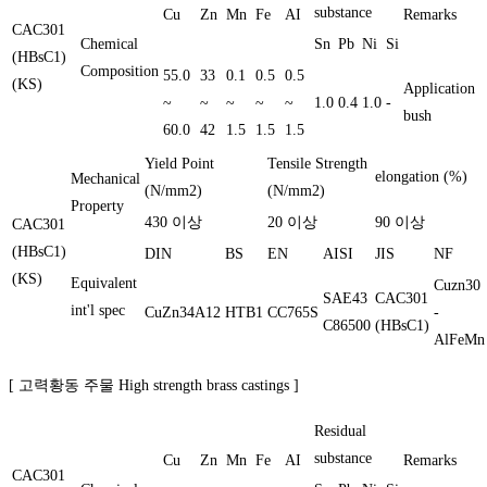
substance
Cu
Zn
Mn
Fe
AI
Remarks
CAC301
Chemical
Sn
Pb
Ni
Si
(HBsC1)
Composition
55.0
33
0.1
0.5
0.5
(KS)
Application
~
~
~
~
~
1.0
0.4
1.0
-
bush
60.0
42
1.5
1.5
1.5
Yield Point
Tensile Strength
elongation (%)
Mechanical
(N/mm2)
(N/mm2)
Property
430 이상
20 이상
90 이상
CAC301
(HBsC1)
DIN
BS
EN
AISI
JIS
NF
(KS)
Equivalent
Cuzn30
SAE43
CAC301
int'l spec
CuZn34A12
HTB1
CC765S
-
C86500
(HBsC1)
AlFeMn
[ 고력황동 주물 High strength brass castings ]
Residual
substance
Cu
Zn
Mn
Fe
AI
Remarks
CAC301